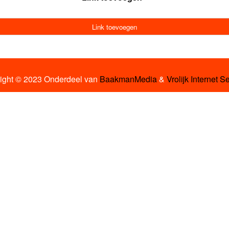
Link toevoegen
ight © 2023 Onderdeel van
BaakmanMedia
&
Vrolijk Internet S