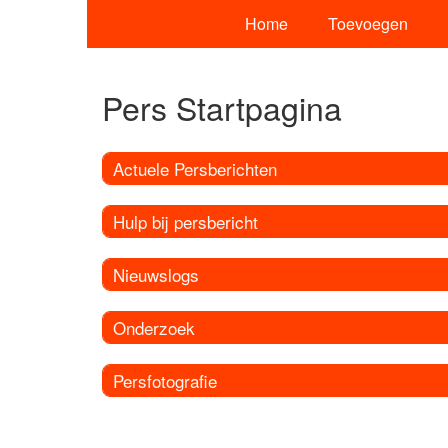
Home
Toevoegen
Pers Startpagina
Actuele Persberichten
Hulp bij persbericht
Nieuwslogs
Onderzoek
Persfotografie