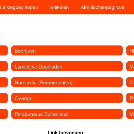
Linktegoed kopen
Artikelen
Alle dochterpagina's
Bedrijven
Hi
Landelijke Dagbladen
M
Non-profit (Persberichten)
O
Overige
P
Persbureaus Buitenland
Ve
Link toevoegen