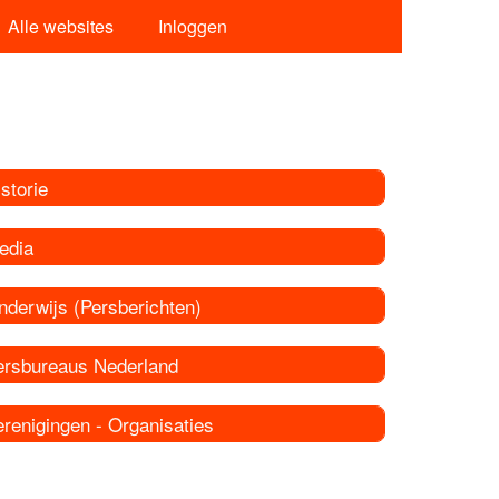
Alle websites
Inloggen
storie
edia
nderwijs (Persberichten)
ersbureaus Nederland
renigingen - Organisaties