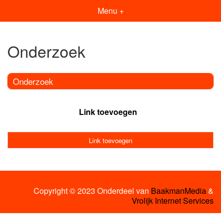
Menu +
Onderzoek
Onderzoek
Link toevoegen
Link toevoegen
Copyright © 2023 Onderdeel van
BaakmanMedia
&
Vrolijk Internet Services